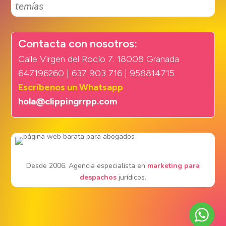
temías
Contacta con nosotros:
Calle Virgen del Rocío 7. 18008 Granada
647196260 | 637 903 716 | 958814715
Escríbenos un Whatsapp
hola@clippingrrpp.com
Desde 2006. Agencia especialista en
marketing para
despachos
jurídicos.