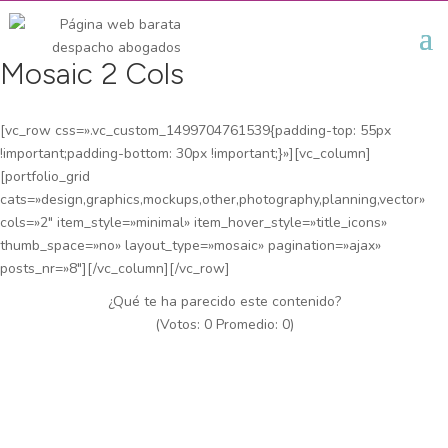
Mosaic 2 Cols
[vc_row css=».vc_custom_1499704761539{padding-top: 55px
!important;padding-bottom: 30px !important;}»][vc_column]
[portfolio_grid
cats=»design,graphics,mockups,other,photography,planning,vector»
cols=»2″ item_style=»minimal» item_hover_style=»title_icons»
thumb_space=»no» layout_type=»mosaic» pagination=»ajax»
posts_nr=»8″][/vc_column][/vc_row]
¿Qué te ha parecido este contenido?
(Votos:
0
Promedio:
0
)